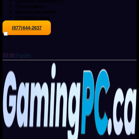
Pourquoi GamingPC ?
Témoignages
Soutien aux ventes
Contactez-nous
(877)644-2637
$
0.00
Panier