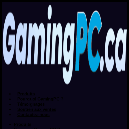
Produits
Pourquoi GamingPC ?
Témoignages
Soutien aux ventes
Contactez-nous
Produits