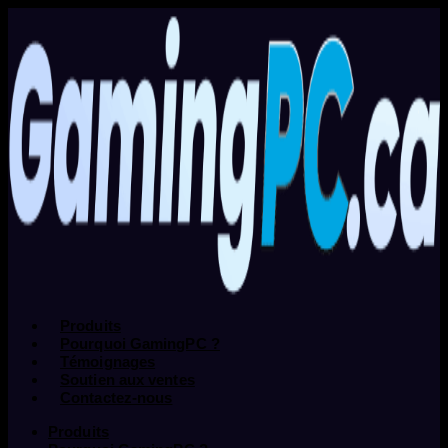
Produits
Pourquoi GamingPC ?
Témoignages
Soutien aux ventes
Contactez-nous
Produits