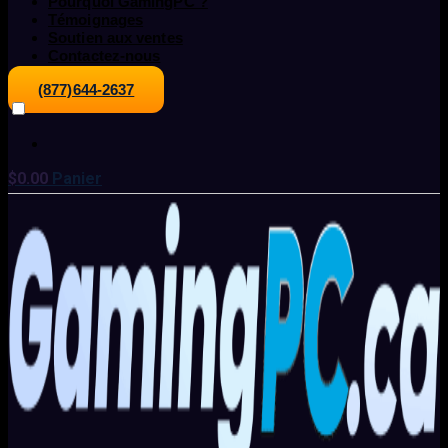
Pourquoi GamingPC ?
Témoignages
Soutien aux ventes
Contactez-nous
(877)644-2637
$
0.00
Panier